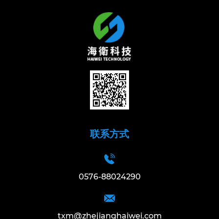
联系方式
0576-88024290
txm@zhejianghaiwei.com