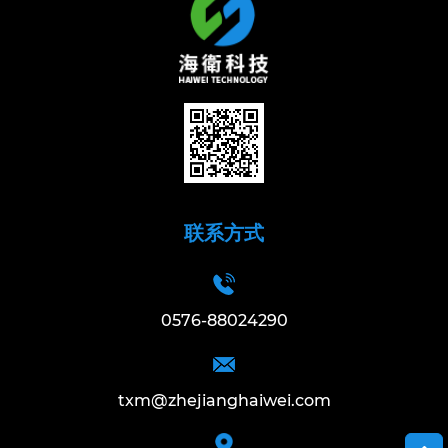
联系方式
0576-88024290
txm@zhejianghaiwei.com